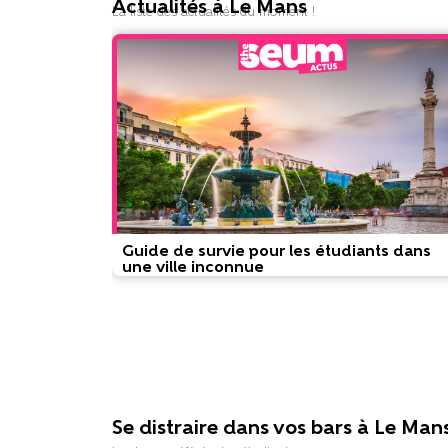
Actualités à Le Mans
La liste des actualités du moment !
Guide de survie pour les étudiants dans
une ville inconnue
Se distraire dans vos bars à Le Man