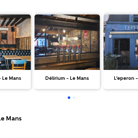
– Le Mans
Délirium – Le Mans
L’eperon 
 Le Mans