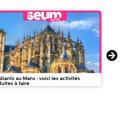
diants au Mans : voici les activités
Les aides dé
tuites à faire
région Pays d