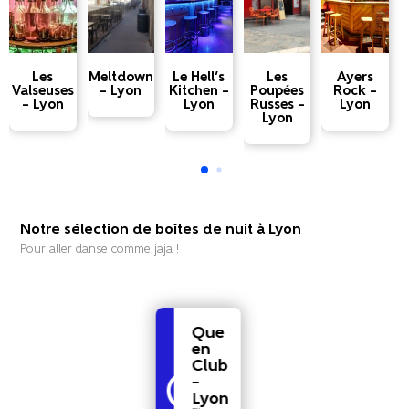
Les
Meltdown
Le Hell’s
Les
Ayers
B
Valseuses
– Lyon
Kitchen –
Poupées
Rock –
– Lyon
Lyon
Russes –
Lyon
Lyon
Notre sélection de boîtes de nuit à Lyon
Pour aller danse comme jaja !
Que
en
Club
–
Lyon