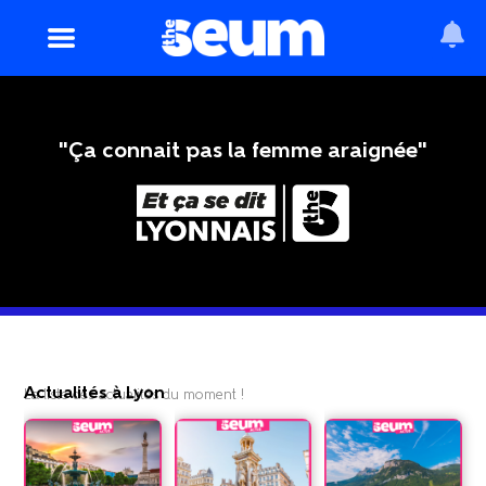
"Ça connait pas la femme araignée"
Actualités à Lyon
La liste des actualités du moment !