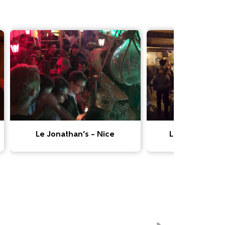
Le Jonathan’s – Nice
Le Paddy’s Pu