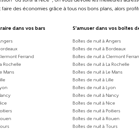
tion “où sortir à Nice ”, on vous dévoile les meilleures adres
 faire des économies grâce à tous nos bons plans, alors profite
traire dans vos bars
S'amuser dans vos boîtes d
Angers
Boîtes de nuit à Angers
Bordeaux
Boîtes de nuit à Bordeaux
Clermont Ferrand
Boîtes de nuit à Clermont Ferra
La Rochelle
Boîtes de nuit à La Rochelle
Le Mans
Boîtes de nuit à Le Mans
lle
Boîtes de nuit à Lille
Lyon
Boîtes de nuit à Lyon
Nancy
Boîtes de nuit à Nancy
Nice
Boîtes de nuit à Nice
oitiers
Boîtes de nuit à Poitiers
Rouen
Boîtes de nuit à Rouen
Tours
Boîtes de nuit à Tours