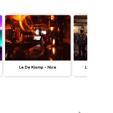
Le De Klomp – Nice
Le Paddy’s Pu